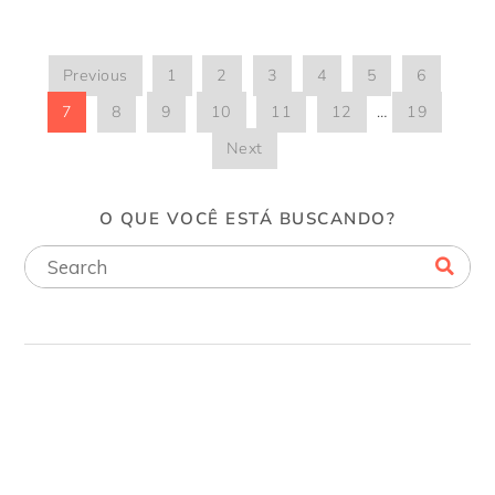
Previous
1
2
3
4
5
6
7
8
9
10
11
12
…
19
Next
O QUE VOCÊ ESTÁ BUSCANDO?