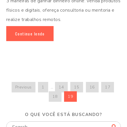
3 maneiras de ganhar dinheiro online: venda produtos
físicos e digitais, ofereça consultoria ou mentoria e
realize trabalhos remotos.
Continue lendo
Previous
1
…
14
15
16
17
18
19
O QUE VOCÊ ESTÁ BUSCANDO?