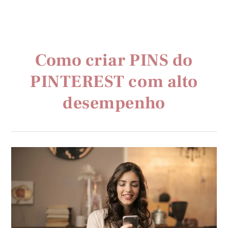
Como criar PINS do
PINTEREST com alto
desempenho