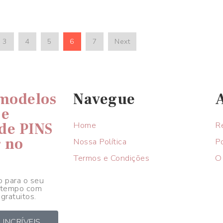
3
4
5
6
7
Next
 modelos
Navegue
 e
 de PINS
Home
R
r no
Nossa Política
P
Termos e Condições
O
o para o seu
 tempo com
gratuitos.
 INCRÍVEIS