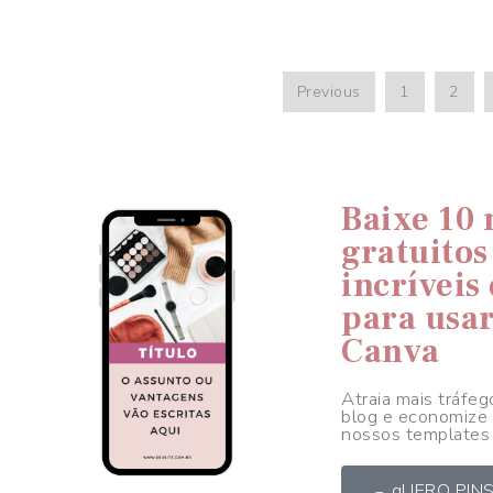
Previous
1
2
Baixe 10
gratuitos
incríveis
para usa
Canva
Atraia mais tráfeg
blog e economize
nossos templates 
qUERO PINS