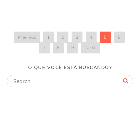
Previous
1
2
3
4
5
6
7
8
9
Next
O QUE VOCÊ ESTÁ BUSCANDO?