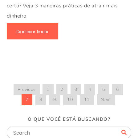
certo? Veja 3 maneiras práticas de atrair mais
dinheiro
Continue lendo
Previous
1
2
3
4
5
6
7
8
9
10
11
Next
O QUE VOCÊ ESTÁ BUSCANDO?